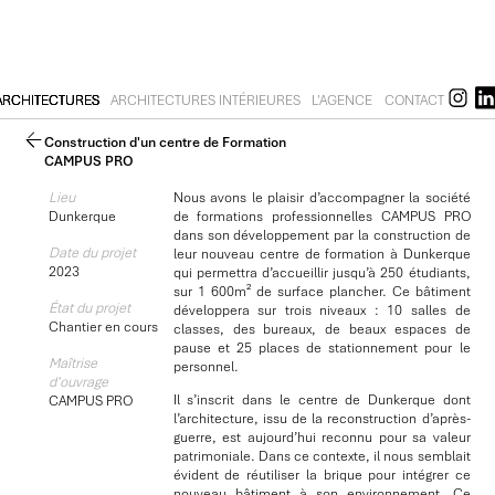
ARCHITECTURES
ARCHITECTURES INTÉRIEURES
L'AGENCE
CONTACT
Construction d'un centre de Formation
CAMPUS PRO
Lieu
Nous avons le plaisir d’accompagner la société
Dunkerque
de formations professionnelles CAMPUS PRO
dans son développement par la construction de
Date du projet
leur nouveau centre de formation à Dunkerque
2023
qui permettra d’accueillir jusqu’à 250 étudiants,
sur 1 600m² de surface plancher. Ce bâtiment
État du projet
développera sur trois niveaux : 10 salles de
Chantier en cours
classes, des bureaux, de beaux espaces de
pause et 25 places de stationnement pour le
Maîtrise
personnel.
d'ouvrage
Il s’inscrit dans le centre de Dunkerque dont
CAMPUS PRO
l’architecture, issu de la reconstruction d’après-
guerre, est aujourd’hui reconnu pour sa valeur
patrimoniale. Dans ce contexte, il nous semblait
évident de réutiliser la brique pour intégrer ce
nouveau bâtiment à son environnement. Ce