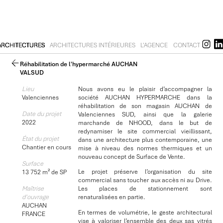
ARCHITECTURES
ARCHITECTURES INTÉRIEURES
L'AGENCE
CONTACT
Réhabilitation de l'hypermarché AUCHAN
VALSUD
Lieu
Nous avons eu le plaisir d’accompagner la
Valenciennes
société AUCHAN HYPERMARCHE dans la
réhabilitation de son magasin AUCHAN de
Date du projet
Valenciennes SUD, ainsi que la galerie
2022
marchande de NHOOD, dans le but de
redynamiser le site commercial vieillissant,
État du projet
dans une architecture plus contemporaine, une
Chantier en cours
mise à niveau des normes thermiques et un
nouveau concept de Surface de Vente.
Surface
Le projet préserve l’organisation du site
13 752 m² de SP
commercial sans toucher aux accès ni au Drive.
Les places de stationnement sont
Maîtrise
renaturalisées en partie.
d'ouvrage
AUCHAN
En termes de volumétrie, le geste architectural
FRANCE
vise à valoriser l’ensemble des deux sas vitrés