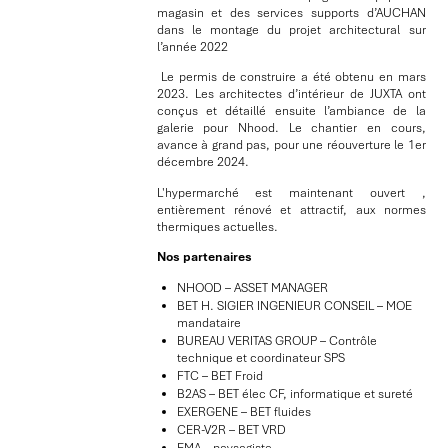
magasin et des services supports d’AUCHAN
dans le montage du projet architectural sur
l’année 2022
Le permis de construire a été obtenu en mars
2023. Les architectes d’intérieur de JUXTA ont
conçus et détaillé ensuite l’ambiance de la
galerie pour Nhood. Le chantier en cours,
avance à grand pas, pour une réouverture le 1er
décembre 2024.
L'hypermarché est maintenant ouvert ,
entièrement rénové et attractif, aux normes
thermiques actuelles.
Nos partenaires
NHOOD – ASSET MANAGER
BET H. SIGIER INGENIEUR CONSEIL – MOE
mandataire
BUREAU VERITAS GROUP – Contrôle
technique et coordinateur SPS
FTC – BET Froid
B2AS – BET élec CF, informatique et sureté
EXERGENE – BET fluides
CER-V2R – BET VRD
EMA – paysagiste