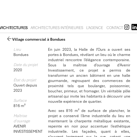
ARCHITECTURES
ARCHITECTURES INTÉRIEURES
L'AGENCE
CONTACT
Village commercial à Bondues
Lieu
En juin 2023, la Halle de l’Ours a ouvert ses
Bondues
portes à Bondues, révélant un lieu où le charme
industriel rencontre l’élégance contemporaine.
Date du projet
Sous la maîtrise d’ouvrage d’Avenir
2020
Investissement, ce projet a permis de
transformer un ancien bâtiment en une halle
État du projet
gourmande, regroupant des commerces de
Ouvert depuis
proximité tels que boulanger, poissonnier,
2023
boucher, primeur, et fromager. Un véritable pôle
artisanal qui invite les habitants à découvrir une
Surface
nouvelle expérience de quartier.
816 m²
Avec ses 816 m² de surface de plancher, le
projet a conservé l’âme industrielle du lieu en
Maîtrise
maintenant la charpente métallique existante,
d'ouvrage
repeinte en noir pour accentuer l’esthétique
AVENIR
industrielle. Les façades, quant à elles,
INVESTISSEMENT
s’ouvrent largement sur la rue, créant une